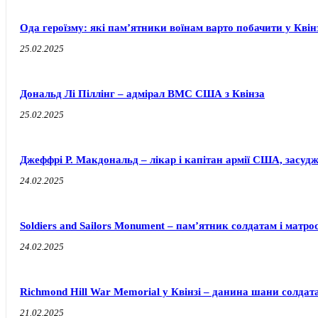
Ода героїзму: які пам’ятники воїнам варто побачити у Квін
25.02.2025
Дональд Лі Піллінг – адмірал ВМС США з Квінза
25.02.2025
Джеффрі Р. Макдональд – лікар і капітан армії США, засуд
24.02.2025
Soldiers and Sailors Monument – пам’ятник солдатам і матро
24.02.2025
Richmond Hill War Memorial у Квінзі – данина шани солда
21.02.2025