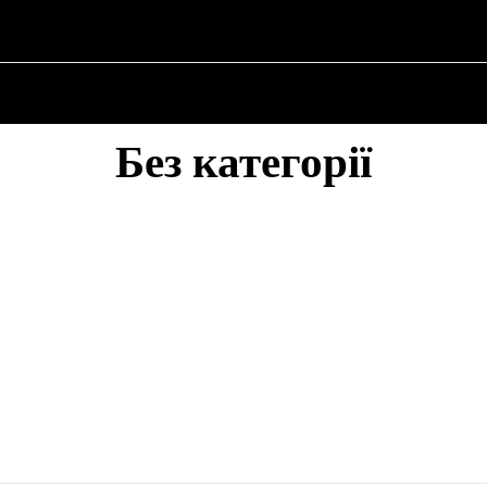
О ПОЛІТИКУ
ПРО МЕРА
ВОЄННА ІСТОРІЯ
Без категорії
БЕЗ КАТЕГОРІЇ
ВОЄННА ІСТОРІЯ
ІНШЕ
ПРО МЕРА
ПРО ПОЛІТИКУ