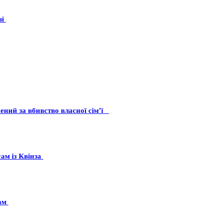
зі
жений за вбивство власної сім’ї
сам із Квінза
там