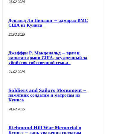
25.02.2025
Дональд Ли Пиллинг – адмирал ВМС
США из Куинса
25.02.2025
Джеффри Р. Макдональд – врач и
капитан армии США, осужденный за
убийство собственной семьи
24.02.2025
Soldiers and Sailors Monument –
памятник солдатам и матросам из
Куинса
24.02.2025
Richmond Hill War Memorial в
Куинсе – дань уважения солдатам