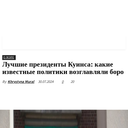
✓ QUEENS ✗
О МЭРЕ
Лучшие президенты Куинса: какие
известные политики возглавляли боро
30.07.2024
0
20
By
Khrystyna Mural