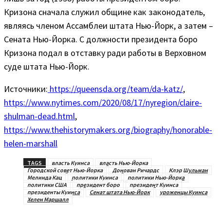
Кризона сначала служил общине как законодатель,
являясь членом Ассамблеи штата Нью-Йорк, а затем –
Сената Нью-Йорка. С должности президента боро
Кризона подал в отставку ради работы в Верховном
суде штата Нью-Йорк.
Источники:
https://queensda.org/team/da-katz/
,
https://www.nytimes.com/2020/08/17/nyregion/claire-
shulman-dead.html
,
https://www.thehistorymakers.org/biography/honorable-
helen-marshall
TAGS
власть Куинса
власть Нью-Йорка
Городской совет Нью-Йорка
Донован Ричардс
Клэр Шульман
Мелинда Кац
политики Куинса
политики Нью-Йорка
политики США
президент боро
президент Куинса
президенты Куинса
Сенат штата Нью-Йорк
уроженцы Куинса
Хелен Маршалл