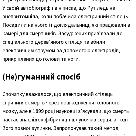
У своїй автобіографії він писав, що Рут ледь не
знепритомніла, коли побачила електричний стілець.
Посадили на нього її доглядальниці, які працювали в
камері для смертників. Засуджених прив’язали до
спеціального дерев’яного стільця та вбили
електричним струмом за допомогою електродів,
прикріплених до голови та ноги.
(Не)гуманний спосіб
Спочатку вважалося, що електричний стілець
спричиняє смерть через пошкодження головного
мозку, але в 1899 році науковці з’ясували, що смерть
настає внаслідок фібриляції шлуночків серця, а тоді
його повної зупинки. Запропонував такий метод