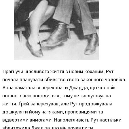
Прагнучи щасливого життя з новим коханим, Рут
почала планувати вбивство свого законного чоловіка.
Вона намагалася переконати Джадда, що чоловік
погано з нею поводиться, тому не заслуговує на
життя. Ґрей заперечував, але Рут продовжувала
дошкуляти йому натяками, пропозиціями та
відвертими вимогами. Наполегливість Рут настільки
збентежила Джадда, що він почав пити.