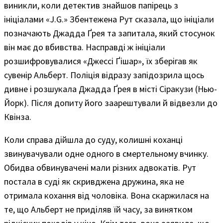
виникли, коли детектив знайшов папірець з
ініціалами «J.G.» Збентежена Рут сказала, що ініціали
позначають Джадда Ґрея та запитала, який стосунок
він має до вбивства. Насправді ж ініціали
розшифровувалися «Джессі Ґішар», їх зберігав як
сувенір Альберт. Поліція відразу запідозрила щось
дивне і розшукала Джадда Ґрея в місті Сіракузи (Нью-
Йорк). Після допиту його заарештували й відвезли до
Квінза.
Коли справа дійшла до суду, колишні коханці
звинувачували одне одного в смертельному вчинку.
Обидва обвинувачені мали різних адвокатів. Рут
постала в суді як скривджена дружина, яка не
отримала кохання від чоловіка. Вона скаржилася на
те, що Альберт не приділяв їй часу, за винятком