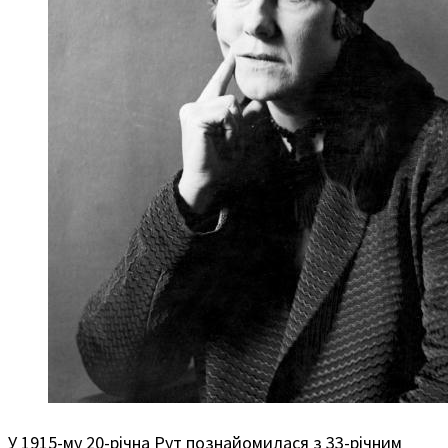
У 1915-му 20-річна Рут познайомилася з 33-річним