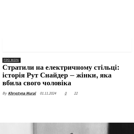
✓ QUEENS ✗
ПРО МЕРА
Стратили на електричному стільці:
історія Рут Снайдер – жінки, яка
вбила свого чоловіка
01.11.2024
0
22
By
Khrystyna Mural