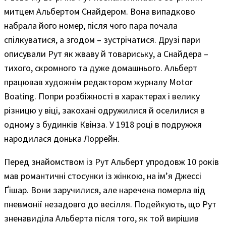
митцем Альбертом Снайдером. Вона випадково
набрала його номер, після чого пара почала
спілкуватися, а згодом – зустрічатися. Друзі пари
описували Рут як жваву й товариську, а Снайдера –
тихого, скромного та дуже домашнього. Альберт
працював художнім редактором журналу Motor
Boating. Попри розбіжності в характерах і велику
різницю у віці, закохані одружилися й оселилися в
одному з будинків Квінза. У 1918 році в подружжя
народилася донька Лоррейн.
Перед знайомством із Рут Альберт упродовж 10 років
мав романтичні стосунки із жінкою, на ім’я Джессі
Ґішар. Вони заручилися, але наречена померла від
пневмонії незадовго до весілля. Подейкують, що Рут
зненавиділа Альберта після того, як той вирішив