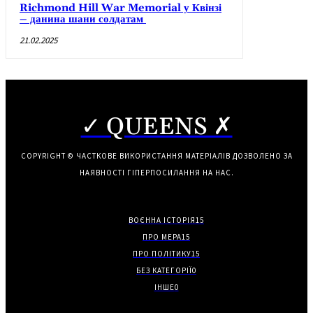
Richmond Hill War Memorial у Квінзі
– данина шани солдатам
21.02.2025
✓ QUEENS ✗
COPYRIGHT © ЧАСТКОВЕ ВИКОРИСТАННЯ МАТЕРІАЛІВ ДОЗВОЛЕНО ЗА
НАЯВНОСТІ ГІПЕРПОСИЛАННЯ НА НАС.
ВОЄННА ІСТОРІЯ
15
ПРО МЕРА
15
ПРО ПОЛІТИКУ
15
БЕЗ КАТЕГОРІЇ
0
ІНШЕ
0