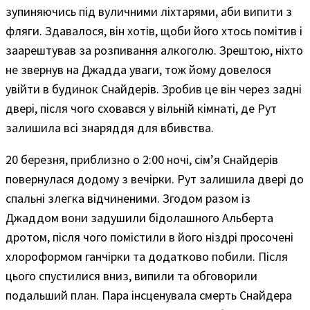
зупиняючись під вуличними ліхтарями, аби випити з
фляги. Здавалося, він хотів, щоби його хтось помітив і
заарештував за розпивання алкоголю. Зрештою, ніхто
не звернув на Джадда уваги, тож йому довелося
увійти в будинок Снайдерів. Зробив це він через задні
двері, після чого сховався у вільній кімнаті, де Рут
залишила всі знаряддя для вбивства.
20 березня, приблизно о 2:00 ночі, сім’я Снайдерів
повернулася додому з вечірки. Рут залишила двері до
спальні злегка відчиненими. Згодом разом із
Джаддом вони задушили бідолашного Альберта
дротом, після чого помістили в його ніздрі просочені
хлороформом ганчірки та додатково побили. Після
цього спустилися вниз, випили та обговорили
подальший план. Пара інсценувала смерть Снайдера