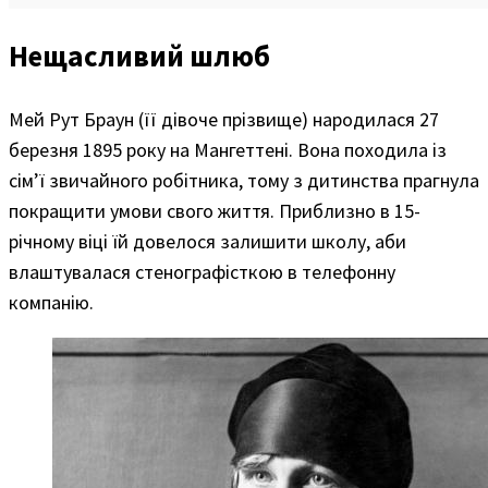
Нещасливий шлюб
Мей Рут Браун (її дівоче прізвище) народилася 27
березня 1895 року на Мангеттені. Вона походила із
сім’ї звичайного робітника, тому з дитинства прагнула
покращити умови свого життя. Приблизно в 15-
річному віці їй довелося залишити школу, аби
влаштувалася стенографісткою в телефонну
компанію.