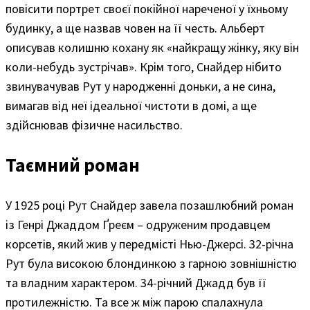
повісити портрет своєї покійної нареченої у їхньому
будинку, а ще назвав човен на її честь. Альберт
описував колишню кохану як «найкращу жінку, яку він
коли-небудь зустрічав». Крім того, Снайдер нібито
звинувачував Рут у народженні доньки, а не сина,
вимагав від неї ідеальної чистоти в домі, а ще
здійснював фізичне насильство.
Таємний роман
У 1925 році Рут Снайдер завела позашлюбний роман
із Генрі Джаддом Ґреєм – одруженим продавцем
корсетів, який жив у передмісті Нью-Джерсі. 32-річна
Рут була високою блондинкою з гарною зовнішністю
та владним характером. 34-річний Джадд був її
протилежністю. Та все ж між парою спалахнула