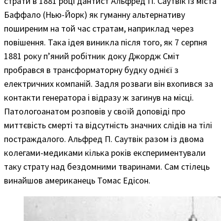
страти в 1881 році дантист Альфред П. Саутвік із міста
Баффало (Нью-Йорк) як гуманну альтернативу
поширеним на той час стратам, наприклад через
повішення. Така ідея виникла після того, як 7 серпня
1881 року п’яний робітник доку Джордж Сміт
пробрався в трансформаторну будку однієї з
електричних компаній. Задля розваги він вхопився за
контакти генератора і відразу ж загинув на місці.
Патологоанатом розповів у своїй доповіді про
миттєвість смерті та відсутність значних слідів на тілі
постраждалого. Альфред П. Саутвік разом із двома
колегами-медиками кілька років експериментували
таку страту над бездомними тваринами. Сам стілець
винайшов американець Томас Едісон.