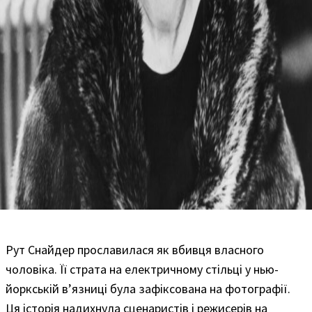
Рут Снайдер прославилася як вбивця власного
чоловіка. Її страта на електричному стільці у нью-
йоркській в’язниці була зафіксована на фотографії.
Ця історія надихнула сценаристів і режисерів на