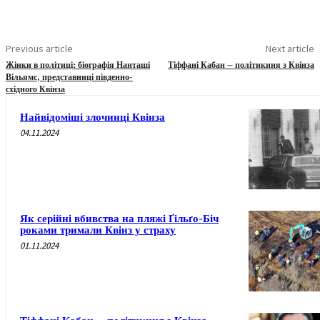
Previous article
Next article
Жінки в політиці: біографія Нанташі
Тіффані Кабан – політикиня з Квінза
Вільямс, представниці південно-
східного Квінза
Найвідоміші злочинці Квінза
04.11.2024
Як серійні вбивства на пляжі Ґільґо-Біч
роками тримали Квінз у страху
01.11.2024