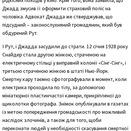
рідкісних походів у кіно. Крім того, вона заявила, що
Джадд змусив її оформити страховий поліс на
чоловіка. Адвокат Джадда же стверджував, що
підсудний – законослухняний громадянин, який був
обдурений Рут.
І Рут, і Джадда засудили до страти. 12 січня 1928 року
Снайдер стала другою жінкою, страченою на
електричному стільці у виправній колонії «Сінг-Сінг», і
третьою страченою жінкою в штаті Нью-Йорк.
Смертну кару таємно сфотографували в момент, коли
електрика проходила по тілу, за допомогою
мініатюрної пластинчастої камери, прикріпленої до
щиколотки фотографа. Знімок опублікували в газетах
із метою попередження громадськості про можливий
наслідок злочинів, а також для того, щоби
переконати людей у необхідності скасування смертної