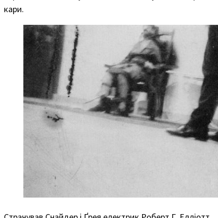
кари.
Страчував Снайдер і Ґрея електрик Роберт Г. Елліотт.