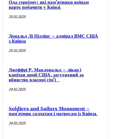
Ода героїзму: які пам’ятники воїнам
варто побачити у Квінзі
25.02.2025
Дональд Лі Піллінг – адмірал ВМС США
з Квінза
25.02.2025
Джеффрі Р. Макдональд – лікар і
капітан армії США, засуджений за
вбивство власної сім’ї
24.02.2025
Soldiers and Sailors Monument –
пам’ятник солдатам і матросам із Квінза
24.02.2025