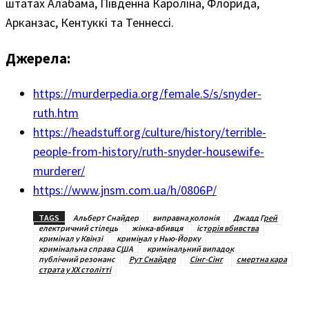
штатах Алабама, Південна Кароліна, Флорида,
Арканзас, Кентуккі та Теннессі.
Джерела:
https://murderpedia.org/female.S/s/snyder-
ruth.htm
https://headstuff.org/culture/history/terrible-
people-from-history/ruth-snyder-housewife-
murderer/
https://www.jnsm.com.ua/h/0806P/
TAGS
Альберт Снайдер
виправна колонія
Джадд Грей
електричний стілець
жінка-вбивця
історія вбивства
кримінал у Квінзі
кримінал у Нью-Йорку
кримінальна справа США
кримінальний випадок
публічний резонанс
Рут Снайдер
Сінг-Сінг
смертна кара
страта у XX столітті